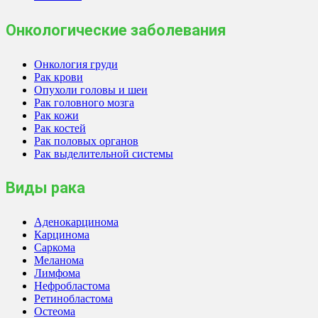
Онкологические заболевания
Онкология груди
Рак крови
Опухоли головы и шеи
Рак головного мозга
Рак кожи
Рак костей
Рак половых органов
Рак выделительной системы
Виды рака
Аденокарцинома
Карцинома
Саркома
Меланома
Лимфома
Нефробластома
Ретинобластома
Остеома