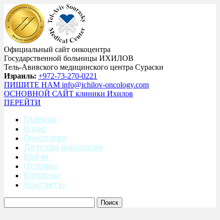
Официальный сайт онкоцентра
Государственной больницы ИХИЛОВ
Тель-Авивского медицинского центра Сураски
Израиль:
+972-73-270-0221
ПИШИТЕ НАМ
info@ichilov-oncology.com
ОСНОВНОЙ САЙТ
клиники Ихилов
ПЕРЕЙТИ
Главная
О нас
Онкология
Детская онкология
Врачи
Отзывы
Вопросы
Контакты