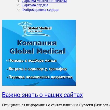
Саркома молочной железы
Саркома сердца
Фибросаркома сердца
Важно знать о наших сайтах
Официальная информация о сайтах клиники Сураски (Ихилов)