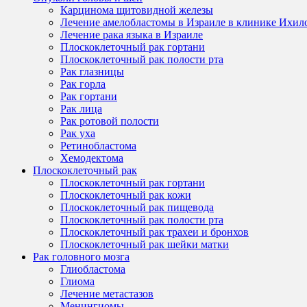
Карцинома щитовидной железы
Лечение амелобластомы в Израиле в клинике Ихил
Лечение рака языка в Израиле
Плоскоклеточный рак гортани
Плоскоклеточный рак полости рта
Рак глазницы
Рак горла
Рак гортани
Рак лица
Рак ротовой полости
Рак уха
Ретинобластома
Хемодектома
Плоскоклеточный рак
Плоскоклеточный рак гортани
Плоскоклеточный рак кожи
Плоскоклеточный рак пищевода
Плоскоклеточный рак полости рта
Плоскоклеточный рак трахеи и бронхов
Плоскоклеточный рак шейки матки
Рак головного мозга
Глиобластома
Глиома
Лечение метастазов
Менингиомы