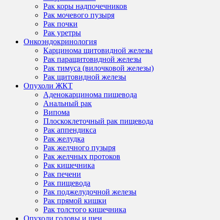
Рак коры надпочечников
Рак мочевого пузыря
Рак почки
Рак уретры
Онкоэндокринология
Карцинома щитовидной железы
Рак паращитовидной железы
Рак тимуса (вилочковой железы)
Рак щитовидной железы
Опухоли ЖКТ
Аденокарцинома пищевода
Анальный рак
Випома
Плоскоклеточный рак пищевода
Рак аппендикса
Рак желудка
Рак желчного пузыря
Рак желчных протоков
Рак кишечника
Рак печени
Рак пищевода
Рак поджелудочной железы
Рак прямой кишки
Рак толстого кишечника
Опухоли головы и шеи