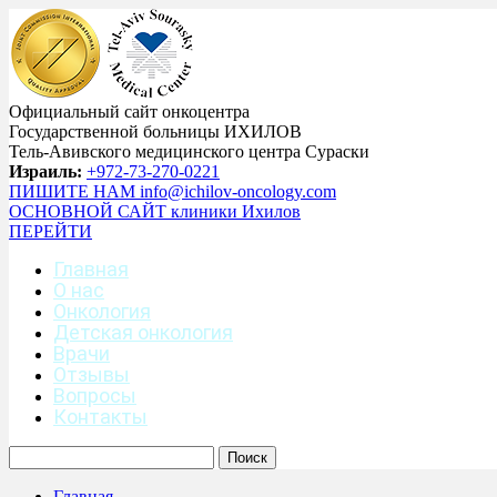
Официальный сайт онкоцентра
Государственной больницы ИХИЛОВ
Тель-Авивского медицинского центра Сураски
Израиль:
+972-73-270-0221
ПИШИТЕ НАМ
info@ichilov-oncology.com
ОСНОВНОЙ САЙТ
клиники Ихилов
ПЕРЕЙТИ
Главная
О нас
Онкология
Детская онкология
Врачи
Отзывы
Вопросы
Контакты
Главная