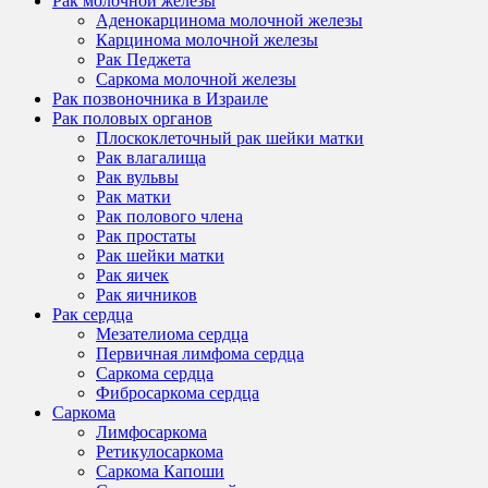
Рак молочной железы
Аденокарцинома молочной железы
Карцинома молочной железы
Рак Педжета
Саркома молочной железы
Рак позвоночника в Израиле
Рак половых органов
Плоскоклеточный рак шейки матки
Рак влагалища
Рак вульвы
Рак матки
Рак полового члена
Рак простаты
Рак шейки матки
Рак яичек
Рак яичников
Рак сердца
Мезателиома сердца
Первичная лимфома сердца
Саркома сердца
Фибросаркома сердца
Саркома
Лимфосаркома
Ретикулосаркома
Саркома Капоши