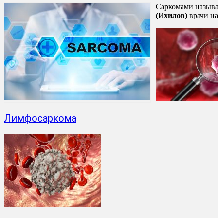
Саркомами называ
(Ихилов)
врачи на
Лимфосаркома