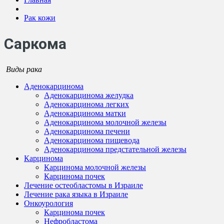
Рак кожи
Саркома
Виды рака
Аденокарцинома
Аденокарцинома желудка
Аденокарцинома легких
Аденокарцинома матки
Аденокарцинома молочной железы
Аденокарцинома печени
Аденокарцинома пищевода
Аденокарцинома предстательной железы
Карцинома
Карцинома молочной железы
Карцинома почек
Лечение остеобластомы в Израиле
Лечение рака языка в Израиле
Онкоурология
Карцинома почек
Нефробластома