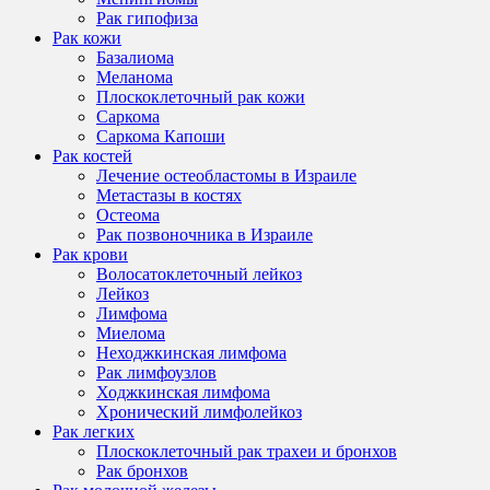
Рак гипофиза
Рак кожи
Базалиома
Меланома
Плоскоклеточный рак кожи
Саркома
Саркома Капоши
Рак костей
Лечение остеобластомы в Израиле
Метастазы в костях
Остеома
Рак позвоночника в Израиле
Рак крови
Волосатоклеточный лейкоз
Лейкоз
Лимфома
Миелома
Неходжкинская лимфома
Рак лимфоузлов
Ходжкинская лимфома
Хронический лимфолейкоз
Рак легких
Плоскоклеточный рак трахеи и бронхов
Рак бронхов