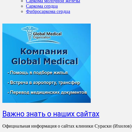
Саркома молочной железы
Саркома сердца
Фибросаркома сердца
Важно знать о наших сайтах
Официальная информация о сайтах клиники Сураски (Ихилов)