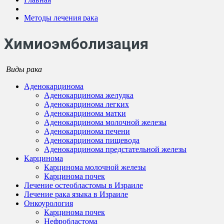
Методы лечения рака
Химиоэмболизация
Виды рака
Аденокарцинома
Аденокарцинома желудка
Аденокарцинома легких
Аденокарцинома матки
Аденокарцинома молочной железы
Аденокарцинома печени
Аденокарцинома пищевода
Аденокарцинома предстательной железы
Карцинома
Карцинома молочной железы
Карцинома почек
Лечение остеобластомы в Израиле
Лечение рака языка в Израиле
Онкоурология
Карцинома почек
Нефробластома