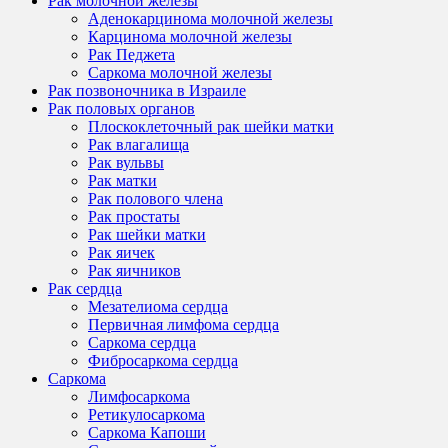
Рак молочной железы
Аденокарцинома молочной железы
Карцинома молочной железы
Рак Педжета
Саркома молочной железы
Рак позвоночника в Израиле
Рак половых органов
Плоскоклеточный рак шейки матки
Рак влагалища
Рак вульвы
Рак матки
Рак полового члена
Рак простаты
Рак шейки матки
Рак яичек
Рак яичников
Рак сердца
Мезателиома сердца
Первичная лимфома сердца
Саркома сердца
Фибросаркома сердца
Саркома
Лимфосаркома
Ретикулосаркома
Саркома Капоши