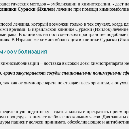
рапевтических методов – эмболизации и химиотерапии, - дает 
клиники Сураски (Ихилов)
лечение при помощи химиоэмболиза
особ лечения, который возможен только в тех случаях, когда 
ми врачами. В израильской клинике Сураски (Ихилов) лечени
ми рака. В клиниках на постсоветском пространстве подобные 
ниях. В Израиле же химиоэмболизация в клинике Сураски (Ихил
имиоэмболизация
химиоэмболизации – доставка высокой дозы химиопрепарата неп
во, врачи закупоривают сосуды специальными полимерными сф
 так как от химиопрепарата не страдает весь организм, а опухо
пределенную подготовку – сдать анализы и прекратить прием п
ама процедура занимает не более нескольких часов. Для защиты 
едуры пациент должен принимать обезболивающие и антибиотик