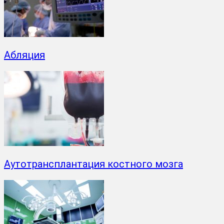
Абляция
Аутотрансплантация костного мозга