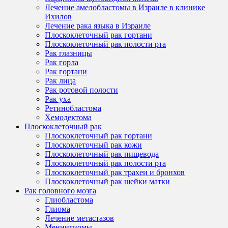
Лечение амелобластомы в Израиле в клинике
Ихилов
Лечение рака языка в Израиле
Плоскоклеточный рак гортани
Плоскоклеточный рак полости рта
Рак глазницы
Рак горла
Рак гортани
Рак лица
Рак ротовой полости
Рак уха
Ретинобластома
Хемодектома
Плоскоклеточный рак
Плоскоклеточный рак гортани
Плоскоклеточный рак кожи
Плоскоклеточный рак пищевода
Плоскоклеточный рак полости рта
Плоскоклеточный рак трахеи и бронхов
Плоскоклеточный рак шейки матки
Рак головного мозга
Глиобластома
Глиома
Лечение метастазов
Менингиомы