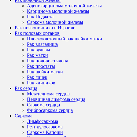
Рак молочной железы
Аденокарцинома молочной железы
Карцинома молочной железы
Рак Педжета
Саркома молочной железы
Рак позвоночника в Израиле
Рак половых органов
Плоскоклеточный рак шейки матки
Рак влагалища
Рак вульвы
Рак матки
Рак полового члена
Рак простаты
Рак шейки матки
Рак яичек
Рак яичников
Рак сердца
Мезателиома сердца
Первичная лимфома сердца
Саркома сердца
Фибросаркома сердца
Саркома
Лимфосаркома
Ретикулосаркома
Саркома Капоши