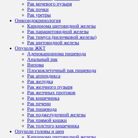
Рак мочевого пузыря
Рак почки
Рак уретры
Онкоэндокринология
Карцинома щитовидной железы
Рак паращитовидной железы
Рак тимуса (вилочковой железы)
Рак щитовидной железы
Опухоли ЖКТ
Аденокарцинома пищевода
Анальный рак
Випома
Плоскоклеточный рак пищевода
Рак аппендикса
Рак желудка
Рак желчного пузыря
Рак желчных протоков
Рак кишечника
Рак печени
Рак пищевода
Рак поджелудочной железы
Рак прямой кишки
Рак толстого кишечника
Опухоли головы и шеи
Карцинома щитовидной железы