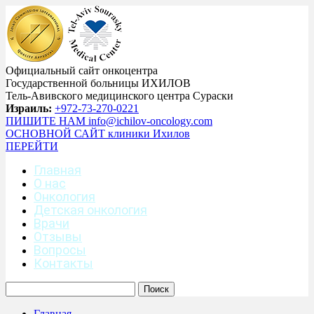
Официальный сайт онкоцентра
Государственной больницы ИХИЛОВ
Тель-Авивского медицинского центра Сураски
Израиль:
+972-73-270-0221
ПИШИТЕ НАМ
info@ichilov-oncology.com
ОСНОВНОЙ САЙТ
клиники Ихилов
ПЕРЕЙТИ
Главная
О нас
Онкология
Детская онкология
Врачи
Отзывы
Вопросы
Контакты
Главная