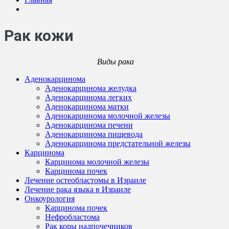
Рак кожи
Виды рака
Аденокарцинома
Аденокарцинома желудка
Аденокарцинома легких
Аденокарцинома матки
Аденокарцинома молочной железы
Аденокарцинома печени
Аденокарцинома пищевода
Аденокарцинома предстательной железы
Карцинома
Карцинома молочной железы
Карцинома почек
Лечение остеобластомы в Израиле
Лечение рака языка в Израиле
Онкоурология
Карцинома почек
Нефробластома
Рак коры надпочечников