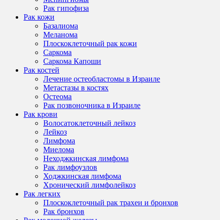
Рак гипофиза
Рак кожи
Базалиома
Меланома
Плоскоклеточный рак кожи
Саркома
Саркома Капоши
Рак костей
Лечение остеобластомы в Израиле
Метастазы в костях
Остеома
Рак позвоночника в Израиле
Рак крови
Волосатоклеточный лейкоз
Лейкоз
Лимфома
Миелома
Неходжкинская лимфома
Рак лимфоузлов
Ходжкинская лимфома
Хронический лимфолейкоз
Рак легких
Плоскоклеточный рак трахеи и бронхов
Рак бронхов