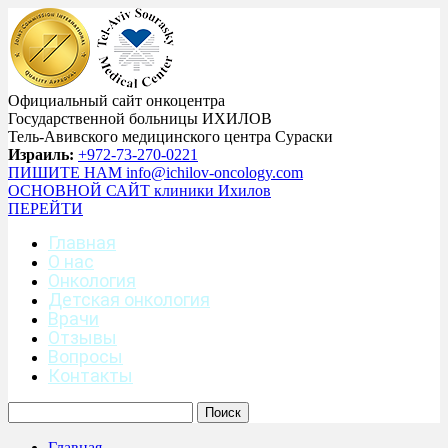
Официальный сайт онкоцентра
Государственной больницы ИХИЛОВ
Тель-Авивского медицинского центра Сураски
Израиль:
+972-73-270-0221
ПИШИТЕ НАМ
info@ichilov-oncology.com
ОСНОВНОЙ САЙТ
клиники Ихилов
ПЕРЕЙТИ
Главная
О нас
Онкология
Детская онкология
Врачи
Отзывы
Вопросы
Контакты
Главная