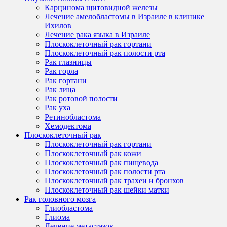
Карцинома щитовидной железы
Лечение амелобластомы в Израиле в клинике
Ихилов
Лечение рака языка в Израиле
Плоскоклеточный рак гортани
Плоскоклеточный рак полости рта
Рак глазницы
Рак горла
Рак гортани
Рак лица
Рак ротовой полости
Рак уха
Ретинобластома
Хемодектома
Плоскоклеточный рак
Плоскоклеточный рак гортани
Плоскоклеточный рак кожи
Плоскоклеточный рак пищевода
Плоскоклеточный рак полости рта
Плоскоклеточный рак трахеи и бронхов
Плоскоклеточный рак шейки матки
Рак головного мозга
Глиобластома
Глиома
Лечение метастазов