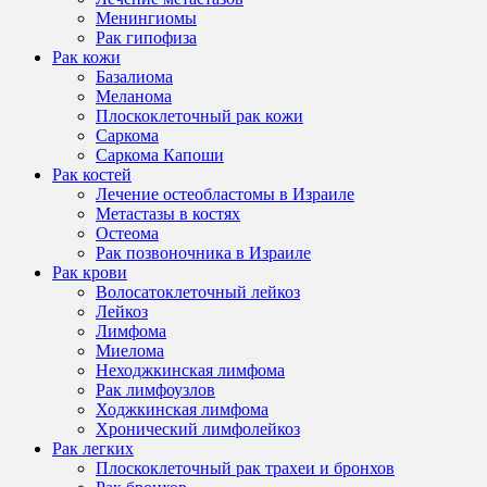
Менингиомы
Рак гипофиза
Рак кожи
Базалиома
Меланома
Плоскоклеточный рак кожи
Саркома
Саркома Капоши
Рак костей
Лечение остеобластомы в Израиле
Метастазы в костях
Остеома
Рак позвоночника в Израиле
Рак крови
Волосатоклеточный лейкоз
Лейкоз
Лимфома
Миелома
Неходжкинская лимфома
Рак лимфоузлов
Ходжкинская лимфома
Хронический лимфолейкоз
Рак легких
Плоскоклеточный рак трахеи и бронхов