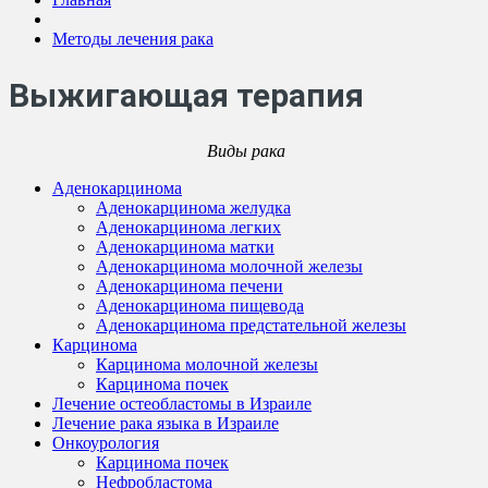
Методы лечения рака
Выжигающая терапия
Виды рака
Аденокарцинома
Аденокарцинома желудка
Аденокарцинома легких
Аденокарцинома матки
Аденокарцинома молочной железы
Аденокарцинома печени
Аденокарцинома пищевода
Аденокарцинома предстательной железы
Карцинома
Карцинома молочной железы
Карцинома почек
Лечение остеобластомы в Израиле
Лечение рака языка в Израиле
Онкоурология
Карцинома почек
Нефробластома