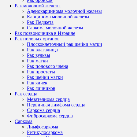
Рак бронхов
Рак молочной железы
Аденокарцинома молочной железы
Карцинома молочной железы
Рак Педжета
Саркома молочной железы
Рак позвоночника в Израиле
Рак половых органов
Плоскоклеточный рак шейки матки
Рак влагалища
Рак вульвы
Рак матки
Рак полового члена
Рак простаты
Рак шейки матки
Рак яичек
Рак яичников
Рак сердца
Мезателиома сердца
Первичная лимфома сердца
Саркома сердца
Фибросаркома сердца
Саркома
Лимфосаркома
Ретикулосаркома