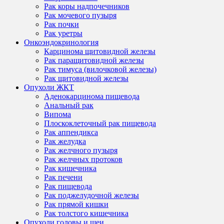
Рак коры надпочечников
Рак мочевого пузыря
Рак почки
Рак уретры
Онкоэндокринология
Карцинома щитовидной железы
Рак паращитовидной железы
Рак тимуса (вилочковой железы)
Рак щитовидной железы
Опухоли ЖКТ
Аденокарцинома пищевода
Анальный рак
Випома
Плоскоклеточный рак пищевода
Рак аппендикса
Рак желудка
Рак желчного пузыря
Рак желчных протоков
Рак кишечника
Рак печени
Рак пищевода
Рак поджелудочной железы
Рак прямой кишки
Рак толстого кишечника
Опухоли головы и шеи