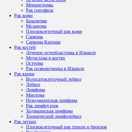
Менингиомы
Рак гипофиза
Рак кожи
Базалиома
Меланома
Плоскоклеточный рак кожи
Саркома
Саркома Капоши
Рак костей
Лечение остеобластомы в Израиле
Метастазы в костях
Остеома
Рак позвоночника в Израиле
Рак крови
Волосатоклеточный лейкоз
Лейкоз
Лимфома
Миелома
Неходжкинская лимфома
Рак лимфоузлов
Ходжкинская лимфома
Хронический лимфолейкоз
Рак легких
Плоскоклеточный рак трахеи и бронхов