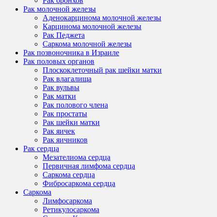
Рак бронхов
Рак молочной железы
Аденокарцинома молочной железы
Карцинома молочной железы
Рак Педжета
Саркома молочной железы
Рак позвоночника в Израиле
Рак половых органов
Плоскоклеточный рак шейки матки
Рак влагалища
Рак вульвы
Рак матки
Рак полового члена
Рак простаты
Рак шейки матки
Рак яичек
Рак яичников
Рак сердца
Мезателиома сердца
Первичная лимфома сердца
Саркома сердца
Фибросаркома сердца
Саркома
Лимфосаркома
Ретикулосаркома