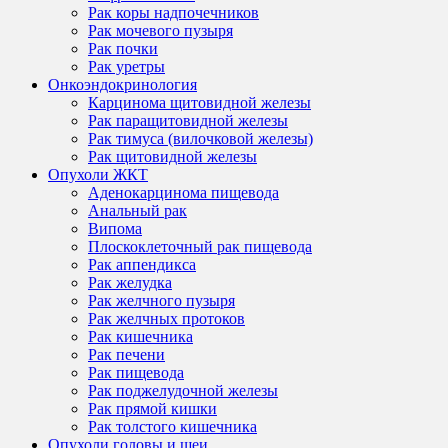
Рак коры надпочечников
Рак мочевого пузыря
Рак почки
Рак уретры
Онкоэндокринология
Карцинома щитовидной железы
Рак паращитовидной железы
Рак тимуса (вилочковой железы)
Рак щитовидной железы
Опухоли ЖКТ
Аденокарцинома пищевода
Анальный рак
Випома
Плоскоклеточный рак пищевода
Рак аппендикса
Рак желудка
Рак желчного пузыря
Рак желчных протоков
Рак кишечника
Рак печени
Рак пищевода
Рак поджелудочной железы
Рак прямой кишки
Рак толстого кишечника
Опухоли головы и шеи