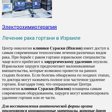
Электрохимиотерапия
Лечение рака гортани в Израиле
Центр онкологии
клиники Сураски (Ихилов)
имеет доступ к
самым современным технологиям лечения различных видов
рака. При борьбе с раком гортани израильские специалисты
чаще всего прибегают к
хирургическому удалению
опухоли.
Израильские хирурги предпочитают малоинвазивные
вмешательства, которые возможно провести на ранних
стадиях болезни. Если болезнь обнаружена по поздних этапах,
то доктора могут назначить полное или частичное удаление
гортани. Благодаря тому, что операционные Центра
онкологии
клиники Сураски (Ихилов)
оснащены самым
современным оборудованием, хирурги могут компенсировать
удаление гортани или ее части.
Для восстановления анатомической формы органа
применяются инновационные материалы, которые дают