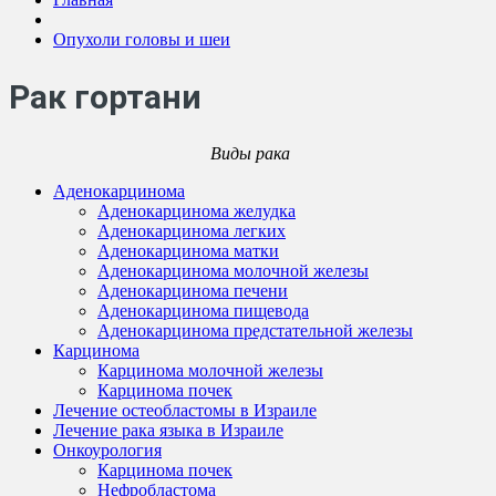
Опухоли головы и шеи
Рак гортани
Виды рака
Аденокарцинома
Аденокарцинома желудка
Аденокарцинома легких
Аденокарцинома матки
Аденокарцинома молочной железы
Аденокарцинома печени
Аденокарцинома пищевода
Аденокарцинома предстательной железы
Карцинома
Карцинома молочной железы
Карцинома почек
Лечение остеобластомы в Израиле
Лечение рака языка в Израиле
Онкоурология
Карцинома почек
Нефробластома