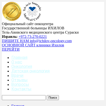
Официальный сайт онкоцентра
Государственной больницы ИХИЛОВ
Тель-Авивского медицинского центра Сураски
Израиль:
+972-73-270-0221
ПИШИТЕ НАМ
info@ichilov-oncology.com
ОСНОВНОЙ САЙТ
клиники Ихилов
ПЕРЕЙТИ
Главная
О нас
Онкология
Детская онкология
Врачи
Отзывы
Вопросы
Контакты
Главная