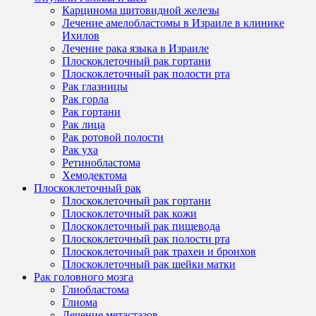
Карцинома щитовидной железы
Лечение амелобластомы в Израиле в клинике
Ихилов
Лечение рака языка в Израиле
Плоскоклеточный рак гортани
Плоскоклеточный рак полости рта
Рак глазницы
Рак горла
Рак гортани
Рак лица
Рак ротовой полости
Рак уха
Ретинобластома
Хемодектома
Плоскоклеточный рак
Плоскоклеточный рак гортани
Плоскоклеточный рак кожи
Плоскоклеточный рак пищевода
Плоскоклеточный рак полости рта
Плоскоклеточный рак трахеи и бронхов
Плоскоклеточный рак шейки матки
Рак головного мозга
Глиобластома
Глиома
Лечение метастазов