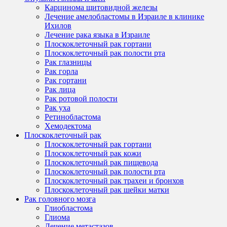
Карцинома щитовидной железы
Лечение амелобластомы в Израиле в клинике
Ихилов
Лечение рака языка в Израиле
Плоскоклеточный рак гортани
Плоскоклеточный рак полости рта
Рак глазницы
Рак горла
Рак гортани
Рак лица
Рак ротовой полости
Рак уха
Ретинобластома
Хемодектома
Плоскоклеточный рак
Плоскоклеточный рак гортани
Плоскоклеточный рак кожи
Плоскоклеточный рак пищевода
Плоскоклеточный рак полости рта
Плоскоклеточный рак трахеи и бронхов
Плоскоклеточный рак шейки матки
Рак головного мозга
Глиобластома
Глиома
Лечение метастазов