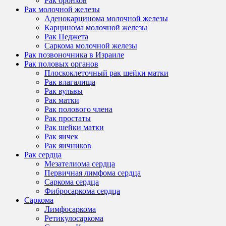
Рак бронхов
Рак молочной железы
Аденокарцинома молочной железы
Карцинома молочной железы
Рак Педжета
Саркома молочной железы
Рак позвоночника в Израиле
Рак половых органов
Плоскоклеточный рак шейки матки
Рак влагалища
Рак вульвы
Рак матки
Рак полового члена
Рак простаты
Рак шейки матки
Рак яичек
Рак яичников
Рак сердца
Мезателиома сердца
Первичная лимфома сердца
Саркома сердца
Фибросаркома сердца
Саркома
Лимфосаркома
Ретикулосаркома