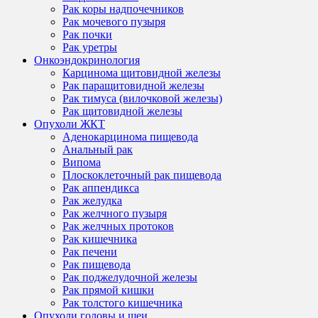
Рак коры надпочечников
Рак мочевого пузыря
Рак почки
Рак уретры
Онкоэндокринология
Карцинома щитовидной железы
Рак паращитовидной железы
Рак тимуса (вилочковой железы)
Рак щитовидной железы
Опухоли ЖКТ
Аденокарцинома пищевода
Анальный рак
Випома
Плоскоклеточный рак пищевода
Рак аппендикса
Рак желудка
Рак желчного пузыря
Рак желчных протоков
Рак кишечника
Рак печени
Рак пищевода
Рак поджелудочной железы
Рак прямой кишки
Рак толстого кишечника
Опухоли головы и шеи