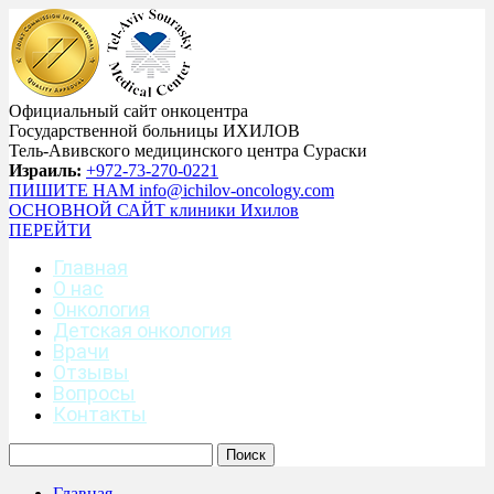
Официальный сайт онкоцентра
Государственной больницы ИХИЛОВ
Тель-Авивского медицинского центра Сураски
Израиль:
+972-73-270-0221
ПИШИТЕ НАМ
info@ichilov-oncology.com
ОСНОВНОЙ САЙТ
клиники Ихилов
ПЕРЕЙТИ
Главная
О нас
Онкология
Детская онкология
Врачи
Отзывы
Вопросы
Контакты
Главная