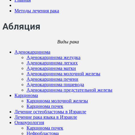
Методы лечения рака
Абляция
Виды рака
Аденокарцинома
Аденокарцинома желудка
Аденокарцинома легких
Аденокарцинома матки
Аденокарцинома молочной железы
Аденокарцинома печени
Аденокарцинома пищевода
Аденокарцинома предстательной железы
Карцинома
Карцинома молочной железы
Карцинома почек
Лечение остеобластомы в Израиле
Лечение рака языка в Израиле
Онкоурология
Карцинома почек
Нефробластома