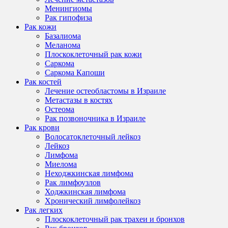
Менингиомы
Рак гипофиза
Рак кожи
Базалиома
Меланома
Плоскоклеточный рак кожи
Саркома
Саркома Капоши
Рак костей
Лечение остеобластомы в Израиле
Метастазы в костях
Остеома
Рак позвоночника в Израиле
Рак крови
Волосатоклеточный лейкоз
Лейкоз
Лимфома
Миелома
Неходжкинская лимфома
Рак лимфоузлов
Ходжкинская лимфома
Хронический лимфолейкоз
Рак легких
Плоскоклеточный рак трахеи и бронхов