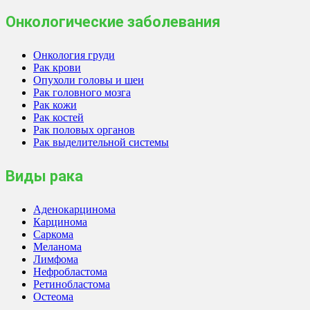
Онкологические заболевания
Онкология груди
Рак крови
Опухоли головы и шеи
Рак головного мозга
Рак кожи
Рак костей
Рак половых органов
Рак выделительной системы
Виды рака
Аденокарцинома
Карцинома
Саркома
Меланома
Лимфома
Нефробластома
Ретинобластома
Остеома