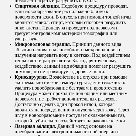
помогает нагреть и разрушить опухоль.
Спиртовая абляция.
Подобную процедуру проводят,
если новообразование расположено близко к
поверхности кожи. В опухоль при помощи тонкой иглы
вводится этанол, спирт, который способен разрушать
онко клетки. Процедура проходит под наркозом и
требует контроля компьютерной томографии или
ультразвука.
Микроволновая терапия.
Принцип данного вида
абляции основан на способности микроволнового
излучения нагревать воду в клетках. Под воздействием
тепла клетки разрушаются. Благодаря точечному
воздействию, данный вид абляции помогает разрушить
опухоль, но не травмирует здоровые ткани.
Криохирургия.
Воздействие на опухоль при помощи
экстремально низкой температуры дает возможность
удалить новообразование без травм и кровотечения.
Процедура может проходить под общим или местным
наркозом и не требует дополнительных разрезов.
Достаточно сделать один прокол иглой, которая
вводится непосредственно в опухоль через кожу. Через
иглу в новообразование поступает охлажденный газ,
который губительно воздействует на раковые клетки.
Лазерная абляция.
Данный метод основан на
преобразовании электронно-магнитной энергии в